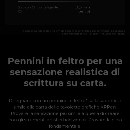
Stilo con Chip intelligente
±0,5 mm
X3
(centro)
* I dati provengono da una simulazione in laboratorio e possono variare a seconda
dell'ambiente in cui il dispositivo viene utilizzato.
Pennini in feltro per una
sensazione realistica di
scrittura su carta.
Disegnare con un pennino in feltro* sulla superficie
simile alla carta delle tavolette grafiche XPPen.
Provare la sensazione più simile a quella di creare
con gli strumenti artistici tradizionali. Provare la gioia
fondamentale.