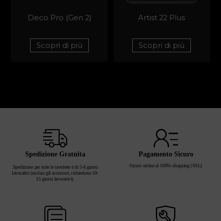
Deco Pro (Gen 2)
Artist 22 Plus
Scopri di più
Scopri di più
Spedizione Gratuita
Pagamento Sicuro
Sicuro online al 100% shopping (SSL)
Spedizione per tutte le tavolette è di 5-8 giorni
lavorativi (esclusi gli accessori, richiedono 10-
15 giorni lavorativi).