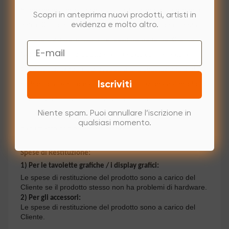
Storexppen.it provvederà alla sostituzione o al rimborso
Scopri in anteprima nuovi prodotti, artisti in
entro 30 giorni dalla data in cui è venuta a conoscenza
evidenza e molto altro.
dell'esercizio del diritto di recesso da parte del Cliente.
Email
Nel caso in cui il prodotto sia già stato consegnato al
Cliente, storexppen.it provvederà alla sostituzione o al
Iscriviti
rimborso a seguito dell'avvenuta restituzione del prodotto
e della verifica dell'integrità dello stesso.
Niente spam. Puoi annullare l’iscrizione in
Il rimborso sarà eseguito tornando al metodo di
qualsiasi momento.
pagamento originale del cliente.
Spese di Restituzione:
1) Per le tavolette grafiche / i display grafici:
Le spese di restituzione del prodotto sono a carico del
Cliente se il prodotto stesso non ha problemi di hardware.
2) Per gli accessori:
Le spese di restituzione del prodotto sono a carico del
Cliente.