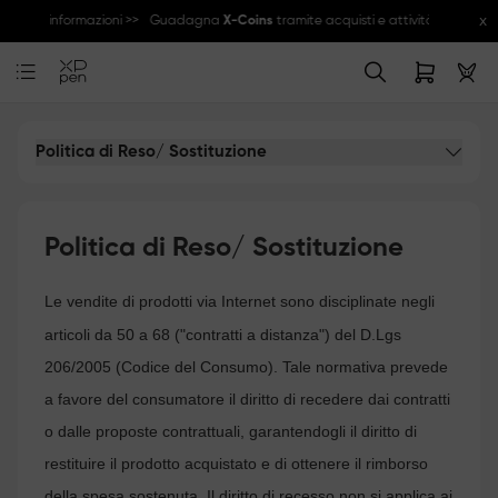
x
ggiori informazioni >>
Guadagna
X-Coins
tramite acquisti e attività della com
Politica di Reso/ Sostituzione
Politica di Reso/ Sostituzione
Le vendite di prodotti via Internet sono disciplinate negli
articoli da 50 a 68 ("contratti a distanza") del D.Lgs
206/2005 (Codice del Consumo). Tale normativa prevede
a favore del consumatore il diritto di recedere dai contratti
o dalle proposte contrattuali, garantendogli il diritto di
restituire il prodotto acquistato e di ottenere il rimborso
della spesa sostenuta. Il diritto di recesso non si applica ai