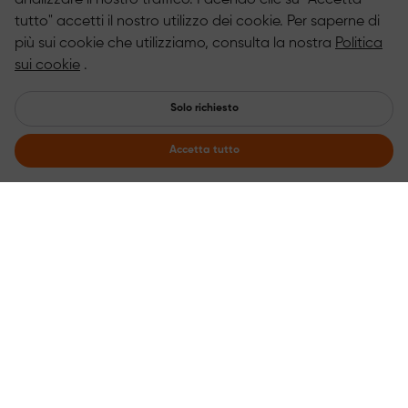
analizzare il nostro traffico. Facendo clic su "Accetta
tutto" accetti il nostro utilizzo dei cookie. Per saperne di
più sui cookie che utilizziamo, consulta la nostra
Politica
sui cookie
.
Solo richiesto
Accetta tutto
Iscriviti per ricevere le ultime notizie！
Ricevi le ultime informazioni sugli sconti
Iscriviti