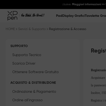
della community e scambiali con ricompense esclusive.
Maggiori informazioni >>
Ma
Pad
Display Grafici
Tavolette Gra
HOME
Servizi & Supporto
Registrazione & Accesso
SUPPORTO
Regis
Supporto Tecnico
Scarica Driver
Registrazi
Ottenere Software Gratuito
Acquistare
ACQUISTO & DISTRIBUZIONE
la password
Ordinazione & Pagamento
Inoltre, l'
Ordine all'ingrosso
Registra i 