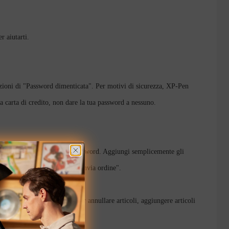
r aiutarti.
uzioni di "Password dimenticata". Per motivi di sicurezza, XP-Pen
a carta di credito, non dare la tua password a nessuno.
n senza un ID XP-Pen o la password. Aggiungi semplicemente gli
ento e fai clic sul pulsante "Invia ordine".
 dalla pagina Stato ordine. Per annullare articoli, aggiungere articoli