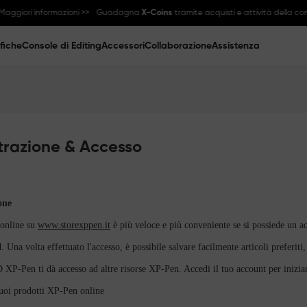
ggiori informazioni >>
Guadagna
X-Coins
tramite acquisti e attività della co
fiche
Console di Editing
Accessori
Collaborazione
Assistenza
trazione & Accesso
one
 online su
www.storexppen.it
è più veloce e più conveniente se si possiede un 
. Una volta effettuato l'accesso, è possibile salvare facilmente articoli preferiti,
ID XP-Pen ti dà accesso ad altre risorse XP-Pen. Accedi il tuo account per inizia
tuoi prodotti XP-Pen online