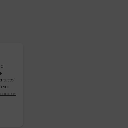
 di
e
a tutto"
ù sui
ui cookie