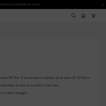
x
mmunity e scambiali con ricompense esclusive.
Maggiori informazioni >>
Maggiori i
account XP-Pen. Il tuo account è costituito da un unico ID XP-Pen e
 controllare lo stato di un ordine e fare altro.
re a trarne vantaggio: