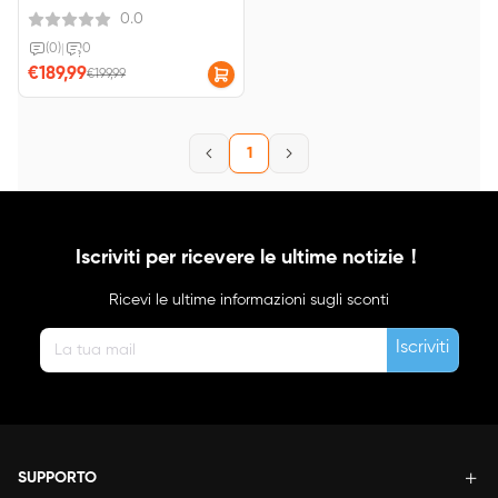
senza guardare✔️Joystick
0.0
Multidirezionale✔️Oltre 100
comandi con un solo
(0)
|
0
tocco✔️Personalizza i 16 pulsanti
€189,99
€199,99
a tuo piacimento
1
Iscriviti per ricevere le ultime notizie！
Ricevi le ultime informazioni sugli sconti
Iscriviti
SUPPORTO