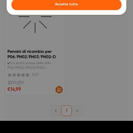
Accetta tutto
Pennini di ricambio per
P06/PH02/PH03/PH02-D
✔️La sostituzione dello stilo
P06/PH02/PH03/PH02-
D.✔️Adatta per ArtistPro16TP,
0.0
Artist12, DECO02, StarG960S Plus,
G960.
(0)
|
0
€14,99
1