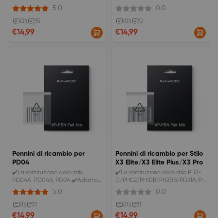
16,&nbsp;Artist 22
per&nbsp;Deco Fun, DECO01V3,
5.0
0.0
2nd,&nbsp;Artist 24 QHD.
DECO01V2, DECO03, DECO01,
Deco mini, Star06, StarG640S
(2)
|
15
(0)
|
0
€14,99
€14,99
Pennini di ricambio per
Pennini di ricambio per Stilo
PD04
X3 Elite/X3 Elite Plus/X3 Pro
✔️La sostituzione dello stilo
✔️La sostituzione dello stilo PH2-
PD04A, PD04B, PD04.✔️Adatta
D/PH02/PH10B/PH20B/PD21A/PD21B/
per Magic Note Pad, Magic
per Artist Ultra 16/14, Artist Pro
5.0
0.0
Drawing Pad (Android 12).✔️IVA
Gen2, Deco Pro Gen2, Artist Pro
inclusa. Spedizione gratuita.
V2, Artist 22 Plus, Artist Pro
(1)
|
3
(0)
|
1
16TP,&nbsp;Artist Pro 16, Artist
€14,99
€14,99