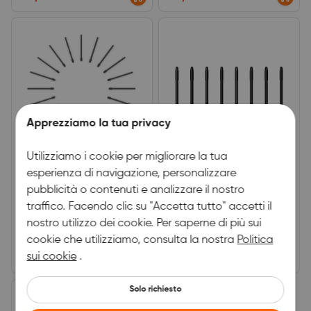
10/12/13/16 2nd, Deco
M/MW,&nbsp;Deco L/LW,
StarG960S Plus.
Apprezziamo la tua privacy
Utilizziamo i cookie per migliorare la tua
Pennino di ricambio per Stilo
Pennini di ricambio per
esperienza di navigazione, personalizzare
X3 Pro
PA1/PA2
pubblicità o contenuti e analizzare il nostro
✔️La sostituzione dello stilo PD51A,
✔️La sostituzione dello stilo
traffico. Facendo clic su "Accetta tutto" accetti il
PD52A.✔️PD51A (Pennini
PA1/PA2.✔️Adatta per
standard): adatta per Magic
Artist24Pro, Artist22RPro,
nostro utilizzo dei cookie. Per saperne di più sui
0.0
0.0
Drawing Pad (Android 14), Artist
Artist15.6Pro, Artist13.3Pro,
cookie che utilizziamo, consulta la nostra
Politica
Pro 27 (Gen2), Artist Pro 24 (Gen2),
Artist12Pro, DECO Pro
(0)
|
0
(0)
|
0
Artist Pro 19&nbsp;
S/M/SW/MW.
sui cookie
.
€14,99
€19,99
(Gen2);&nbsp;✔️PD52A (Pennini in
feltro):&nbsp;adatta
per&nbsp;Artist 12 3rd, Artist 16
Solo richiesto
3rd.