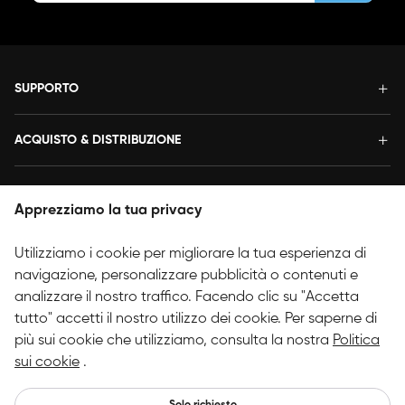
SUPPORTO
ACQUISTO & DISTRIBUZIONE
TERMINI & CONDIZIONI
Apprezziamo la tua privacy
INFORMAZIONI
Utilizziamo i cookie per migliorare la tua esperienza di
navigazione, personalizzare pubblicità o contenuti e
SEGUICI
analizzare il nostro traffico. Facendo clic su "Accetta
tutto" accetti il nostro utilizzo dei cookie. Per saperne di
più sui cookie che utilizziamo, consulta la nostra
Politica
Copyright © 2025 HANVON UGEE (HK) TECHNOLOGY CO., LIMITE
sui cookie
.
D. Tutti i diritti riservati.