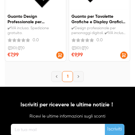
Guanto Design
Guanto per Tavolette
Professionale per
Grafiche e Display Grafici
Personaggi Digitali, Nero
Professionale, Nero (S/M/L)
✔️IVA inclusa. Spedizione
✔️Design professionale per
gratuita.
personaggi digitali. ✔️IVA inclusa.
Spedizione gratuita.
0.0
0.0
(0)
|
0
(0)
|
0
€7,99
€9,99
1
Iscriviti per ricevere le ultime notizie！
Ricevi le ultime informazioni sugli sconti
Iscriviti