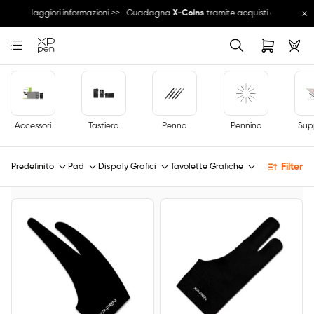
x
oni >>
Maggiori informazioni >>
Guadagna
X-Coins
tramite acquisti e attività 
Accessori
Tastiera
Penna
Pennino
Sup
Filter
Predefinito
Pad
Dispaly Grafici
Tavolette Grafiche