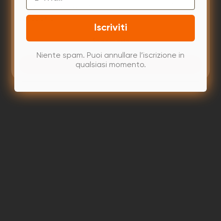
cookie che utilizziamo, consulta la nostra
Politica
Fare clic sul pulsante "acquista ora" o "aggiungi al
•
sui cookie
.
carrello" e
procedi al pagamento.
Iscriviti
• Riceverai un'email di conferma del tuo ordine che
Solo richiesto
include il numero dell'ordine
Niente spam. Puoi annullare l’iscrizione in
qualsiasi momento.
Accetta tutto