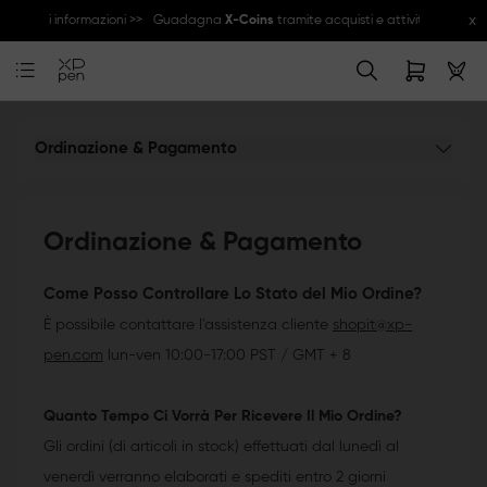
x
Maggiori informazioni >>
Guadagna
X-Coins
tramite acquisti e attività della c
Ordinazione & Pagamento
Ordinazione & Pagamento
Come Posso Controllare Lo Stato del Mio Ordine?
È possibile contattare l'assistenza cliente
shopit@xp-
pen.com
lun-ven 10:00-17:00 PST / GMT + 8
Quanto Tempo Ci Vorrà Per Ricevere Il Mio Ordine?
Gli ordini (di articoli in stock) effettuati dal lunedì al
venerdì verranno elaborati e spediti entro 2 giorni