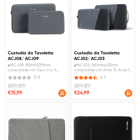
Custodia da Tavoletta
Custodia da Tavoletta
ACJ08/ ACJ09
ACJ02/ ACJ03
✔️ACJ08: 185mmx295mm,
✔️ACJ02: 260mmx435mm,
compatibile con Deco Fun S,
compatibile con Artist 12, Artist 12
Deco mini7, Star G640S, Star
(Gen 2), Artist 12 Pro, Artist 13.3
0.0
4.7
G640, Deco 640, Deco M/MW.
Pro, Artist 13.3 Pro V2, Deco Pro
✔️ACJ09: 245mmx380mm,
M.✔️ACJ03: 295mmx475mm,
(0)
|
0
(3)
|
5
compatibile con Deco Fun L,
compatibile con Artist 15.6 Pro,
€15,99
€24,99
Deco 01 V2, Deco Pro S, Deco
Artist Pro 16, Artist 16 (Gen 2),
L/LW, Star G960S&S Plus, Star 06
Artist 15.6 Pro V2
e Star 03 V2.