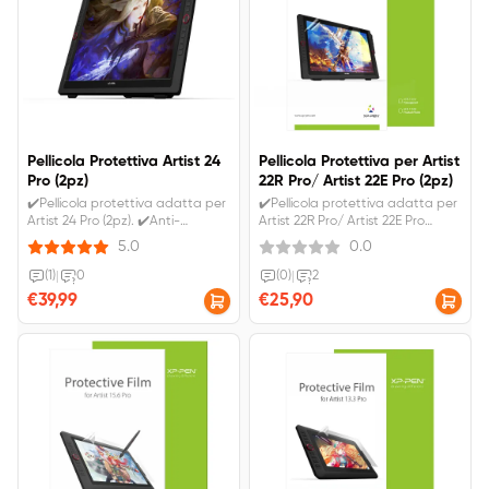
Pellicola Protettiva Artist 24
Pellicola Protettiva per Artist
Pro (2pz)
22R Pro/ Artist 22E Pro (2pz)
✔️Pellicola protettiva adatta per
✔️Pellicola protettiva adatta per
Artist 24 Pro (2pz). ✔️Anti-
Artist 22R Pro/ Artist 22E Pro
radiazione e abbagliamento e
(2pz).✔️Anti-radiazione e
5.0
0.0
sottile, liscio e resistente. ✔️IVA
abbagliamento e sottile, liscio e
inclusa. Spedizione gratuita.
resistente.
(1)
|
0
(0)
|
2
€39,99
€25,90