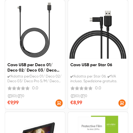
Cavo USB per Deco 01/
Cavo USB per Star 06
Deco 02/ Deco 03/ Deco
Pro S/M / Deco Pro SW/MW
✔️Adatta perDeco 01/ Deco 02/
✔️Adatta per Star 06. ✔️IVA
Deco 03/ Deco Pro S/M/ Deco
inclusa. Spedizione gratuita.
Pro SW/MW. ✔️IVA inclusa.
0.0
0.0
Spedizione gratuita.
(0)
|
0
(0)
|
0
€9,99
€8,99