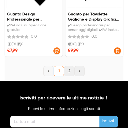
Guanto Design
Guanto per Tavolette
Professionale per
Grafiche e Display Grafici
Personaggi Digitali, Nero
Professionale, Nero (S/M/L)
✔️IVA inclusa. Spedizione
✔️Design professionale per
gratuita.
personaggi digitali. ✔️IVA inclusa.
Spedizione gratuita.
0.0
0.0
(0)
|
0
(0)
|
0
€7,99
€9,99
1
2
Iscriviti per ricevere le ultime notizie！
Ricevi le ultime informazioni sugli sconti
Iscriviti