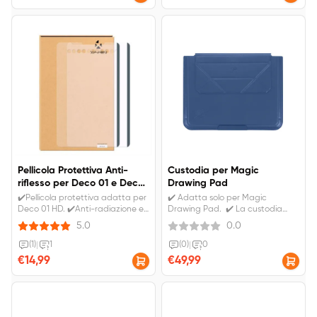
Pellicola Protettiva Anti-
Custodia per Magic
riflesso per Deco 01 e Deco
Drawing Pad
01V2
✔️Pellicola protettiva adatta per
✔️ Adatta solo per Magic
Deco 01 HD. ✔️Anti-radiazione e
Drawing Pad. ✔️ La custodia
abbagliamento e sottile, liscio e
protettiva può anche essere
5.0
0.0
resistente. ✔️IVA inclusa.
trasformata in un supporto
Spedizione gratuita.
(1)
|
1
(0)
|
0
€14,99
€49,99