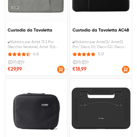
Custodia da Tavoletta
Custodia da Tavoletta AC48
✔️Adatta per Artist 13.3 Pro
✔️Adatta per Artist12/ Artist12
(Vecchia Versione), Artist 15,6
Pro/ Deco 01/ Deco 02/ Deco
Pro&nbsp;(Vecchia
03. ✔️IVA inclusa. Spedizione
4.6
5.0
Versione),&nbsp;Innovator 16,
gratuita.
Artist Pro 16TP e Artist 16 (Gen 2).
(7)
|
0
(1)
|
0
€29,99
€18,99