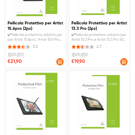
Pellicola Protettiva per Artist
Pellicola Protettiva per Artist
15.6pro (2pz)
13.3 Pro (2pz)
✔️Pellicola protettiva adatta per
✔️Pellicola protettiva adatta per
per Artist 15.6pro/ Artist 15.6 Pro
Artist 13.3 Pro e Artist 13.3 Pro V2
V2 (2pz). ✔️Anti-radiazione e
(2pz). ✔️Anti-radiazione e
3.5
2.7
abbagliamento e sottile, liscio e
abbagliamento e sottile, liscio e
resistente. ✔️IVA inclusa.
resistente. ✔️IVA inclusa.
(2)
|
3
(3)
|
0
Spedizione gratuita.
Spedizione gratuita.
€21,90
€19,90