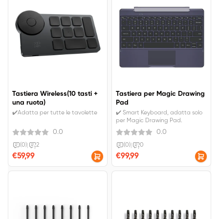
Tastiera Wireless(10 tasti +
Tastiera per Magic Drawing
una ruota)
Pad
✔️Adatta per tutte le tavolette
✔️ Smart Keyboard, adatta solo
per Magic Drawing Pad.
0.0
0.0
(0)
|
2
(0)
|
0
€59,99
€99,99