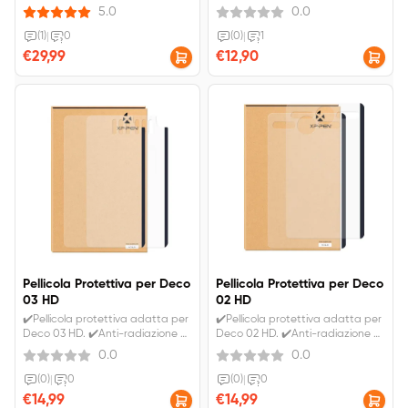
abbagliamento e sottile, liscio e
radiazione e abbagliamento e
5.0
0.0
resistente. ✔️IVA inclusa.
sottile, liscio e resistente. ✔️IVA
Spedizione gratuita.
inclusa. Spedizione gratuita.
(1)
|
0
(0)
|
1
€29,99
€12,90
Pellicola Protettiva per Deco
Pellicola Protettiva per Deco
03 HD
02 HD
✔️Pellicola protettiva adatta per
✔️Pellicola protettiva adatta per
Deco 03 HD. ✔️Anti-radiazione e
Deco 02 HD. ✔️Anti-radiazione e
abbagliamento e sottile, liscio e
abbagliamento e sottile, liscio e
0.0
0.0
resistente. ✔️IVA inclusa.
resistente. ✔️IVA inclusa.
Spedizione gratuita.
Spedizione gratuita.
(0)
|
0
(0)
|
0
€14,99
€14,99