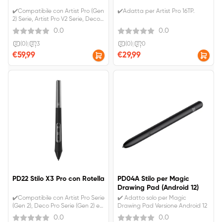
✔️Compatibile con Artist Pro (Gen
✔️Adatta per Artist Pro 16TP.
2) Serie, Artist Pro V2 Serie, Deco
Pro (Gen 2) Serie e Artist 22
0.0
0.0
Plus.✔️Utilizza la tecnologia più
recente, più precisa, più sensibile
(0)
|
3
(0)
|
0
e più stabile.✔️IVA inclusa.
€59,99
€29,99
Spedizione gratui
PD22 Stilo X3 Pro con Rotella
PD04A Stilo per Magic
Drawing Pad (Android 12)
✔️Compatibile con Artist Pro Serie
✔️ Adatto solo per Magic
(Gen 2), Deco Pro Serie (Gen 2) e
Drawing Pad Versione Android 12
Artist 22 Plus. ✔️Utilizza la
0.0
0.0