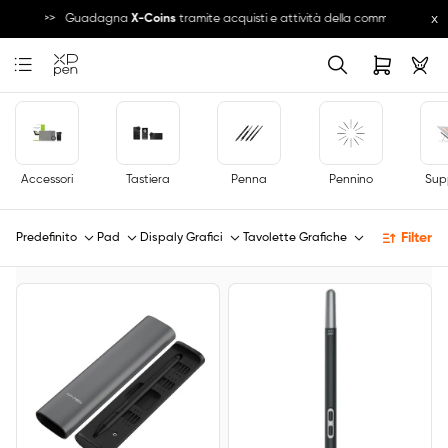
x
zioni >>
Guadagna
X-Coins
tramite acquisti e attività della community e scam
Accessori
Tastiera
Penna
Pennino
Sup
Filter
Predefinito
Pad
Dispaly Grafici
Tavolette Grafiche