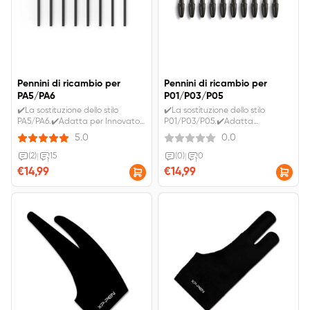
Pennini di ricambio per
Pennini di ricambio per
PA5/PA6
P01/P03/P05
✔️La sostituzione dello stilo
✔️La sostituzione dello stilo
PA5/PA6.✔️Adatta per Innovator
P01/P03/P05.✔️Adatta
16,&nbsp;Artist 22
per&nbsp;Deco Fun, DECO01V3,
5.0
0.0
2nd,&nbsp;Artist 24 QHD.
DECO01V2, DECO03, DECO01,
Deco mini, Star06, StarG640S
(2)
|
15
(0)
|
0
€14,99
€14,99