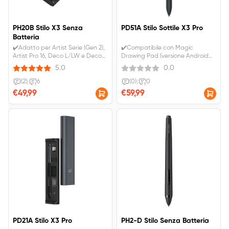
PH20B Stilo X3 Senza
PD51A Stilo Sottile X3 Pro
Batteria
✔️Adatto per Artist Serie (Gen 2),
✔️Compatibile con Magic
Artist Pro 16, Deco L/LW e Deco
Drawing Pad (versione Android
M/MW.✔️Utilizza la tecnologia più
14), Artist Pro 19
5.0
0.0
recente, più precisa, più sensibile
(Gen2),&nbsp;Artist Pro 27 (Gen2),
e più stabile.✔️IVA inclusa.
Artist Pro 24 (Gen2).
(2)
|
6
(0)
|
0
Spedizione gratuita.
€49,99
€59,99
PD21A Stilo X3 Pro
PH2-D Stilo Senza Batteria