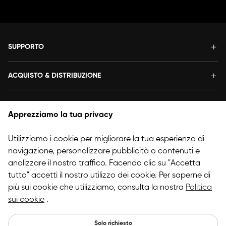
SUPPORTO
ACQUISTO & DISTRIBUZIONE
TERMINI & CONDIZIONI
Apprezziamo la tua privacy
INFORMAZIONI
Utilizziamo i cookie per migliorare la tua esperienza di
navigazione, personalizzare pubblicità o contenuti e
SEGUICI
analizzare il nostro traffico. Facendo clic su "Accetta
tutto" accetti il nostro utilizzo dei cookie. Per saperne di
più sui cookie che utilizziamo, consulta la nostra
Politica
Copyright © 2025 HANVON UGEE (HK) TECHNOLOGY CO., LIMITE
sui cookie
.
D. Tutti i diritti riservati.
Solo richiesto
Italia