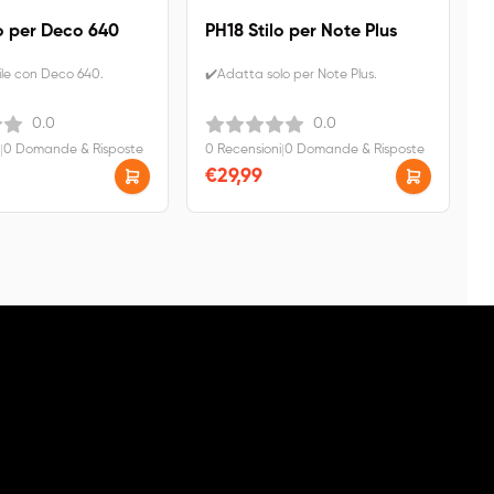
lo per Deco 640
PH18 Stilo per Note Plus
le con Deco 640.
✔️Adatta solo per Note Plus.
0.0
0.0
|
0 Domande & Risposte
0 Recensioni
|
0 Domande & Risposte
€29,99