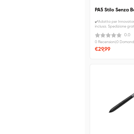
PA5 Stilo Senza B
✔️Adatta per Innovator 
inclusa. Spedizione grat
0.0
0 Recensioni
|
0 Domande
€29,99