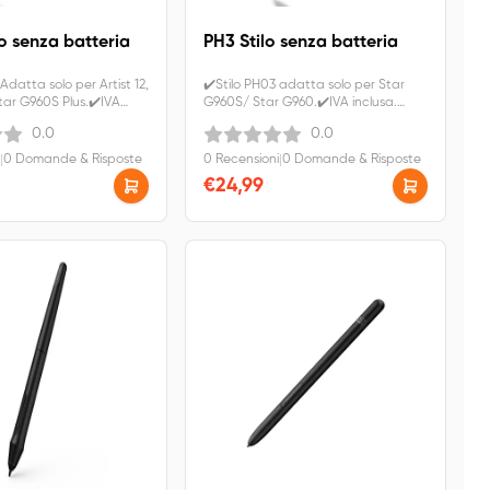
o senza batteria
PH3 Stilo senza batteria
Adatta solo per Artist 12,
✔️Stilo PH03 adatta solo per Star
tar G960S Plus.✔️IVA
G960S/ Star G960.✔️IVA inclusa.
dizione gratuita.
Spedizione gratuita.
0.0
0.0
|
0 Domande & Risposte
0 Recensioni
|
0 Domande & Risposte
€24,99