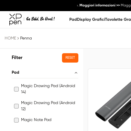
community e scambiali con ricompense esclusive.
Maggiori informazioni >>
Maggiori
Pad
Display Grafici
Tavolette Gra
HOME
Penna
Filter
RESET
Pad
Magic Drawing Pad (Android
14)
Magic Drawing Pad (Android
12)
Magic Note Pad