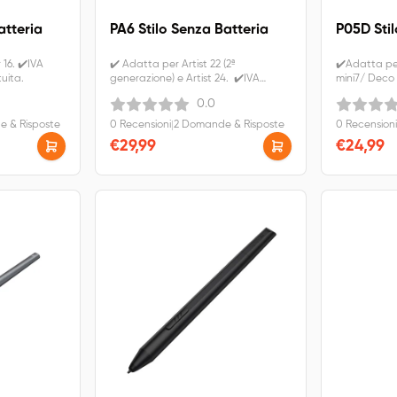
atteria
PA6 Stilo Senza Batteria
P05D Stil
16. ✔️IVA
✔️ Adatta per Artist 22 (2ª
✔️Adatta pe
uita.
generazione) e Artist 24. ✔️IVA
mini7/ Deco
inclusa. Spedizione gratuita.
Deco 03/ Arti
0.0
Spedizione g
 & Risposte
0 Recensioni
|
2 Domande & Risposte
0 Recensioni
€29,99
€24,99