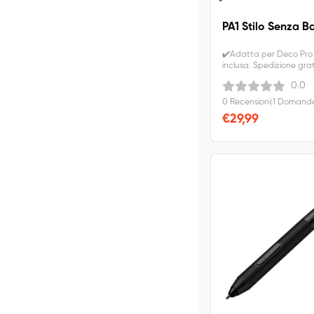
PA1 Stilo Senza B
✔️Adatta per Deco Pro 
inclusa. Spedizione grat
0.0
0 Recensioni
|
1 Domande
€29,99