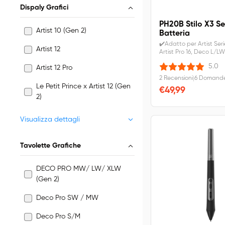
Dispaly Grafici
PH20B Stilo X3 S
Artist 10 (Gen 2)
Batteria
✔️Adatto per Artist Seri
Artist 12
Artist Pro 16, Deco L/L
M/MW.✔️Utilizza la tecn
5.0
Artist 12 Pro
recente, più precisa, più
più stabile.✔️IVA inclus
2 Recensioni
|
6 Domande
gratuita.
Le Petit Prince x Artist 12 (Gen
€49,99
2)
Visualizza dettagli
Tavolette Grafiche
DECO PRO MW/ LW/ XLW
(Gen 2)
Deco Pro SW / MW
Deco Pro S/M