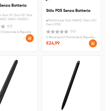
 Senza Batteria
Stilo P05 Senza Batteria
 Star 01/ Star 02/ Star
G540/ G640/ G430S/
✔️Adatta per Star G640S/ Deco 03/
un. ✔️IVA inclusa.
Deco 01V2.
0.0
ratuita.
0.0
|
1 Domande & Risposte
0 Recensioni
|
1 Domande & Risposte
€24,99