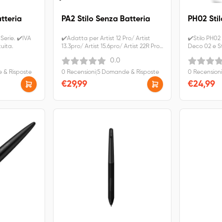
atteria
PA2 Stilo Senza Batteria
PH02 Stil
Serie. ✔️IVA
✔️Adatta per Artist 12 Pro/ Artist
✔️Stilo PH02 
uita.
13.3pro/ Artist 15.6pro/ Artist 22R Pro/
Deco 02 e S
Artist 24pro. ✔️IVA inclusa.
inclusa. Spe
0.0
Spedizione gratuita.
 & Risposte
0 Recensioni
|
5 Domande & Risposte
0 Recensioni
€29,99
€24,99