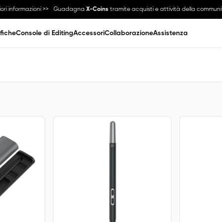
 informazioni >>
Guadagna
X-Coins
tramite acquisti e attività della community
fiche
Console di Editing
Accessori
Collaborazione
Assistenza