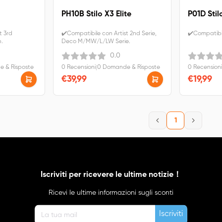
PH10B Stilo X3 Elite
P01D Sti
t 3rd
✔️Compatibile con Artist 2nd Serie,
✔️Compatibi
p.
Deco M/MW/L/LW Serie.
0.0
 & Risposte
0 Recensioni
|
0 Domande & Risposte
0 Recensioni
€39,99
€19,99
1
Iscriviti per ricevere le ultime notizie！
Ricevi le ultime informazioni sugli sconti
Iscriviti