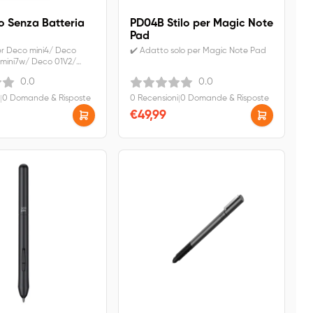
o Senza Batteria
PD04B Stilo per Magic Note
Pad
r Deco mini4/ Deco
✔️ Adatto solo per Magic Note Pad
 mini7w/ Deco 01V2/
st 15.6.✔️IVA inclusa.
0.0
0.0
ratuita.
|
0 Domande & Risposte
0 Recensioni
|
0 Domande & Risposte
€49,99