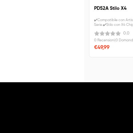
PD52A Stilo X4
✔️Compatibile con Artis
Serie.✔️Stilo con X4 Chi
0.0
0 Recensioni
|
0 Domande
€49,99