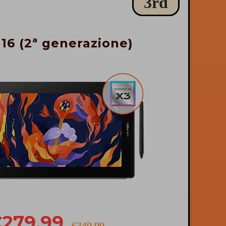
3rd
 16 (2ª generazione)
279.99
€349.99