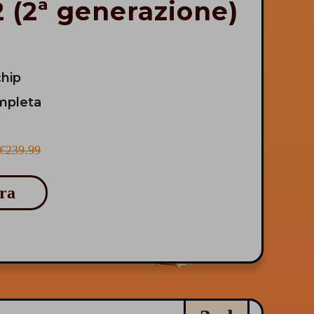
2 (2ª generazione)
chip
mpleta
€239.99
ora