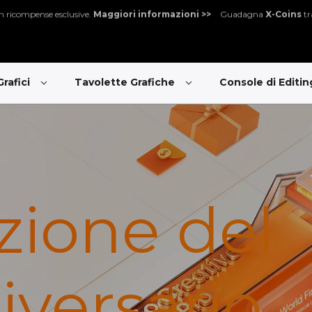
esclusive.
Maggiori informazioni >>
Guadagna
X-Coins
tramite acquisti
Grafici
Tavolette Grafiche
Console di Editi
zione del
iversario