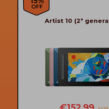
15%
OFF
Artist 10 (2ª gener
€152.99
€179