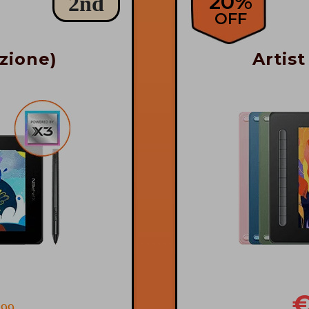
20%
2nd
OFF
azione)
Artist
€
.99