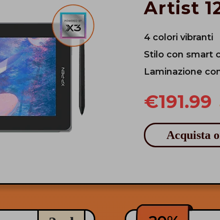
Artist 1
4 colori vibranti
Stilo con smart 
Laminazione co
€191.99
Acquista 