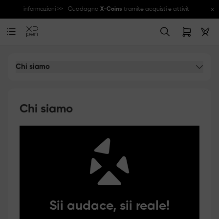
x
ggiori informazioni >>
Guadagna
X-Coins
tramite acquisti e attività della co
Chi siamo
Chi siamo
Sii audace, sii reale!