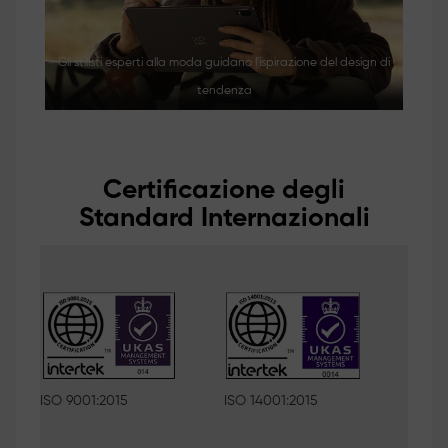
Gli stilisti esperti alla moda guidano l'ispirazione del design di
La 
tendenza
Certificazione degli
Standard Internazionali
ISO 9001:2015
ISO 14001:2015