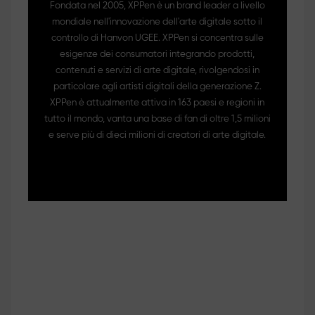
Fondata nel 2005, XPPen è un brand leader a livello
mondiale nell'innovazione dell'arte digitale sotto il
controllo di Hanvon UGEE. XPPen si concentra sulle
esigenze dei consumatori integrando prodotti,
contenuti e servizi di arte digitale, rivolgendosi in
particolare agli artisti digitali della generazione Z.
XPPen è attualmente attiva in 163 paesi e regioni in
tutto il mondo, vanta una base di fan di oltre 1,5 milioni
e serve più di dieci milioni di creatori di arte digitale.