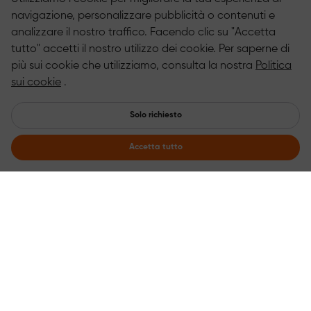
navigazione, personalizzare pubblicità o contenuti e
analizzare il nostro traffico. Facendo clic su "Accetta
tutto" accetti il nostro utilizzo dei cookie. Per saperne di
più sui cookie che utilizziamo, consulta la nostra
Politica
sui cookie
.
Solo richiesto
Accetta tutto
Iscriviti per ricevere le ultime notizie！
Ricevi le ultime informazioni sugli sconti