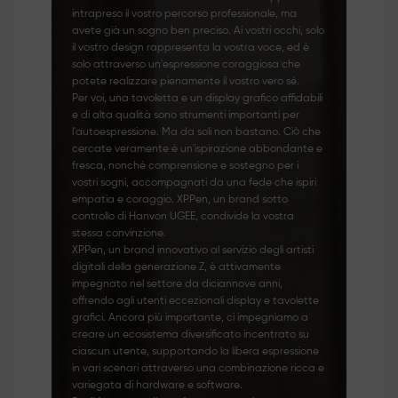
intrapreso il vostro percorso professionale, ma
avete già un sogno ben preciso. Ai vostri occhi, solo
il vostro design rappresenta la vostra voce, ed è
solo attraverso un'espressione coraggiosa che
potete realizzare pienamente il vostro vero sé.
Per voi, una tavoletta e un display grafico affidabili
e di alta qualità sono strumenti importanti per
l'autoespressione. Ma da soli non bastano. Ciò che
cercate veramente è un'ispirazione abbondante e
fresca, nonché comprensione e sostegno per i
vostri sogni, accompagnati da una fede che ispiri
empatia e coraggio. XPPen, un brand sotto
controllo di Hanvon UGEE, condivide la vostra
stessa convinzione.
XPPen, un brand innovativo al servizio degli artisti
digitali della generazione Z, è attivamente
impegnato nel settore da diciannove anni,
offrendo agli utenti eccezionali display e tavolette
grafici. Ancora più importante, ci impegniamo a
creare un ecosistema diversificato incentrato su
ciascun utente, supportando la libera espressione
in vari scenari attraverso una combinazione ricca e
variegata di hardware e software.