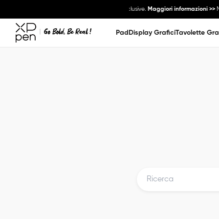
 della community e scambiali con ricompense esclusive.
Maggiori informazioni >>
M
Pad
Display Grafici
Tavolette Gra