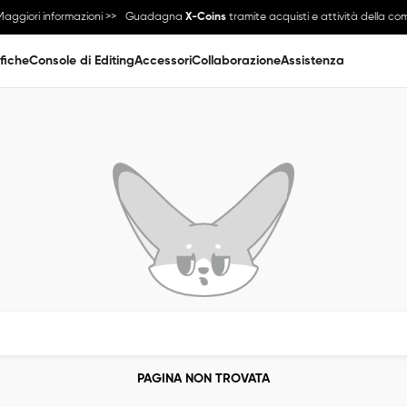
aggiori informazioni >>
Guadagna
X-Coins
tramite acquisti e attività della co
fiche
Console di Editing
Accessori
Collaborazione
Assistenza
PAGINA NON TROVATA