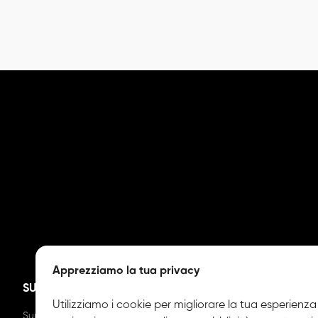
Apprezziamo la tua privacy
SUPPORTO
ACQUISTO & DISTR
Utilizziamo i cookie per migliorare la tua esperienza
Supporto Tecnico
Ordinazione & Pagame