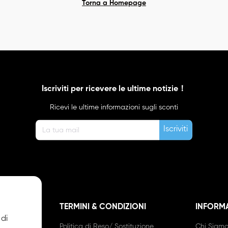
Torna a Homepage
Iscriviti per ricevere le ultime notizie！
Ricevi le ultime informazioni sugli sconti
Iscriviti
IBUZIONE
TERMINI & CONDIZIONI
INFORM
 di
nto
Politica di Reso/ Sostituzione
Chi Siam